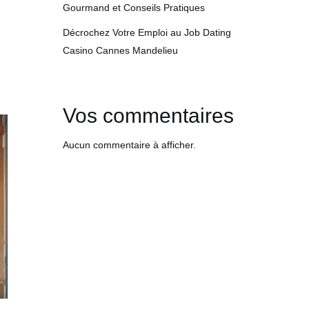
Gourmand et Conseils Pratiques
Décrochez Votre Emploi au Job Dating
Casino Cannes Mandelieu
Vos commentaires
Aucun commentaire à afficher.