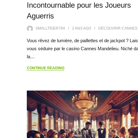
Incontournable pour les Joueurs
Aguerris
SMALLTIGER784
2 ANS
AGO
DÉCOUVRIR CANNES
Vous rêvez de lumière, de paillettes et de jackpot ? Lai
vous séduire par le casino Cannes Mandelieu. Niché d
la…
CONTINUE READING