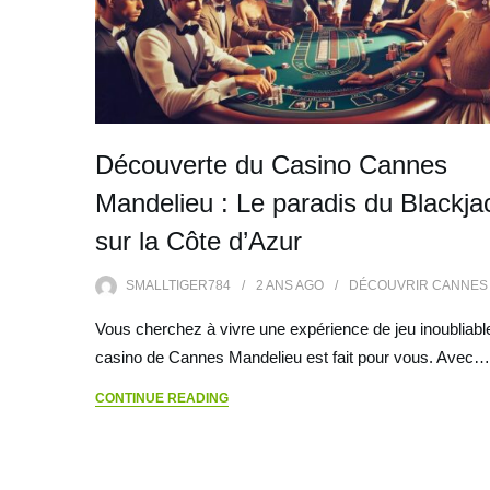
Découverte du Casino Cannes
Mandelieu : Le paradis du Blackja
sur la Côte d’Azur
SMALLTIGER784
2 ANS
AGO
DÉCOUVRIR CANNES
Vous cherchez à vivre une expérience de jeu inoubliabl
casino de Cannes Mandelieu est fait pour vous. Avec…
CONTINUE READING